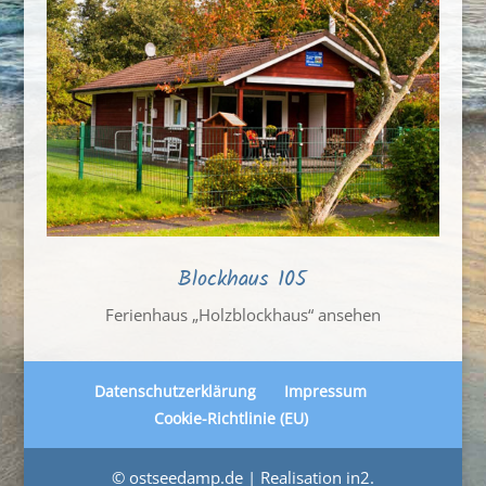
Blockhaus 105
Ferienhaus „Holzblockhaus“ ansehen
Datenschutzerklärung
Impressum
Cookie-Richtlinie (EU)
© ostseedamp.de | Realisation in2.